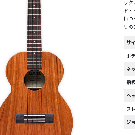
ック
ド・
持つ
リの
サ
ボ
ネ
指
ヘ
フ
ジ