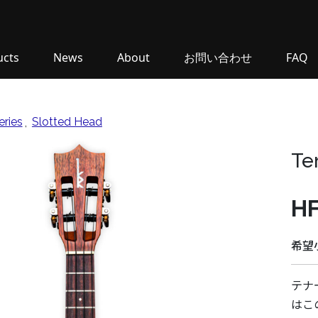
ucts
News
About
お問い合わせ
FAQ
eries
,
Slotted Head
Te
HF
希望小
テナ
はこ