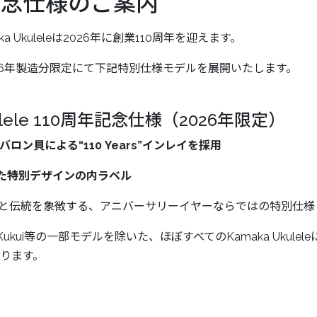
記念仕様のご案内
ka Ukuleleは2026年に創業110周年を迎えます。
26年製造分限定にて下記特別仕様モデルを展開いたします。
kulele 110周年記念仕様（2026年限定）
ロン貝による“110 Years”インレイを採用
した特別デザインの内ラベル
歴史と伝統を象徴する、アニバーサリーイヤーならではの特別仕
Kukui等の一部モデルを除いた、ほぼすべてのKamaka Ukul
ります。