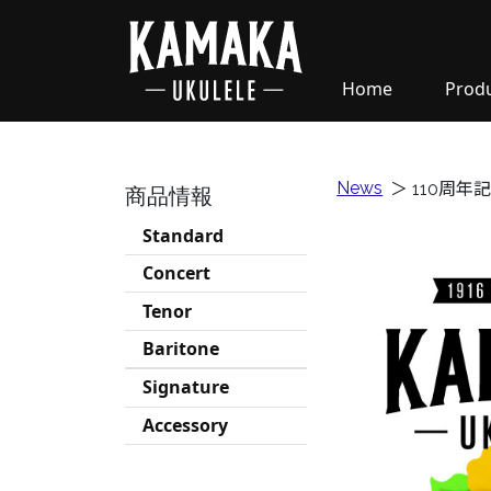
Home
Prod
News
＞
110周年
商品情報
Standard
Concert
Tenor
Baritone
Signature
Accessory